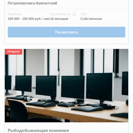
Петропавловск-Камчатский
Прибыль
Окупаемость
Тип
100 000 - 150 000 руб.
/ мес
16 месяцев
Собственник
Посмотреть
ПРОДАНО
Рыбодобывающая компания