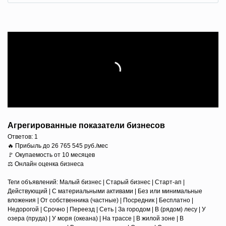
Агрегированные показатели бизнесов
Ответов:
1
🔥 Прибыль до 26 765 545 руб./мес
🚩 Окупаемость от 10 месяцев
⚖️ Онлайн оценка бизнеса
Теги объявлений: Малый бизнес | Старый бизнес | Старт-ап |
Действующий | С материальными активами | Без или минимальные
вложения | От собственника (частные) | Посредник | Бесплатно |
Недорогой | Срочно | Переезд | Сеть | За городом | В (рядом) лесу | У
озера (пруда) | У моря (океана) | На трассе | В жилой зоне | В