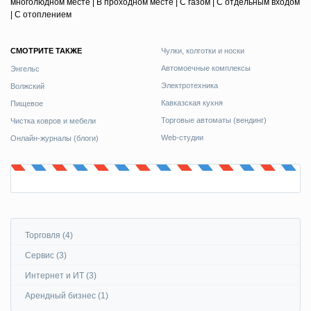
многолюдном месте | В проходном месте | С газом | С отдельным входом
| С отоплением
СМОТРИТЕ ТАКЖЕ
Чулки, колготки и носки
Го
Автомоечные комплексы
Энгельс
Ро
Электротехника
Волжский
Кавказская кухня
Пищевое
Торговые автоматы (вендинг)
Чистка ковров и мебели
Web-студии
Онлайн-журналы (блоги)
Торговля (4)
Сервис (3)
Интернет и ИТ (3)
Арендный бизнес (1)