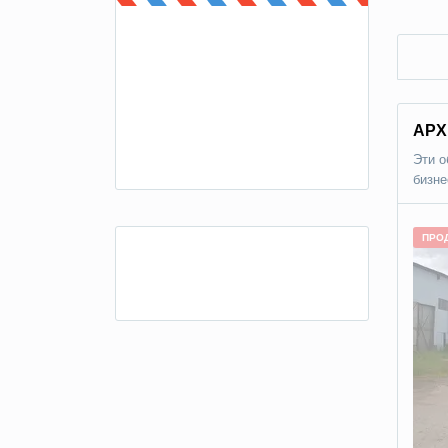
АРХ
Эти о
бизне
ПРО