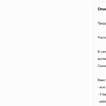
Опи
Прода
Распо
В сал
вытяж
Салон
Вмест
- всю
- 3 б
- раб