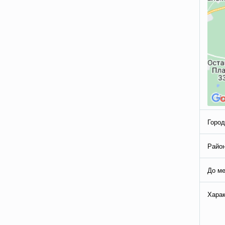
Город
Район
До ме
Харак