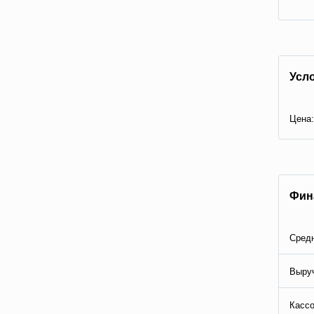
Усл
Цена:
Фин
Средн
Выруч
Кассо