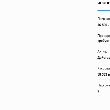
ИНФОР
Прибыль
46 500 -
Проверк
требуе
Актив:
Действ
Кассова
58 333 р
Персона
7