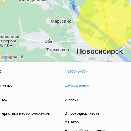
:
Новосибирск
/метро:
Центральный
тро:
6 минут
теристики местоположения:
В проходном месте
У метро
На первой линии домов