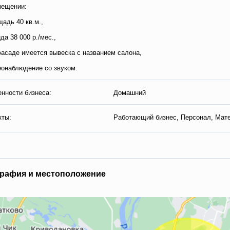
мещении:
щадь 40 кв.м.,
нда 38 000 р./мес.,
фасаде имеется вывеска с названием салона,
еонаблюдение со звуком.
нности бизнеса:
Домашний
кты:
Работающий бизнес, Персонал, Мат
графия и местоположение