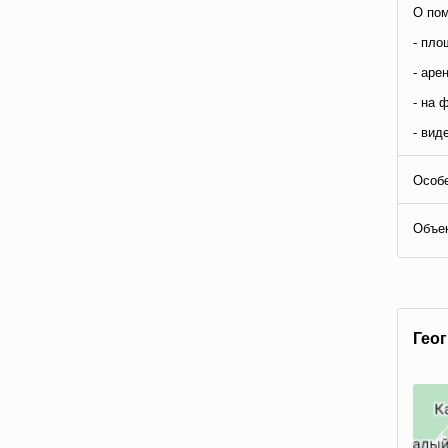
О по
- пло
- аре
- на 
- вид
Особе
Объе
Гео