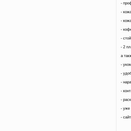
- про
- кож
- кож
- ко
- сто
- 2 п
а так
- уко
- удо
- нар
- кон
- рас
- уже
- сайт