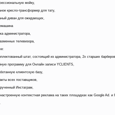
фессиональную мойку,
аное кресло-трансформер для тату,
аный диван для ожидающих,
фемашина
йка администратора,
лазменных телевизора,
же:
мплектованный штат, состоящий из администратора, 2х старших барберов,
бную программу для Онлайн записи YCLIENTS,
аботанную клиентскую базу,
такты всех поставщиков,
крученный Инстаграм,
 настроенную контекстная реклама на таких площадках как Google Ad. и 
.