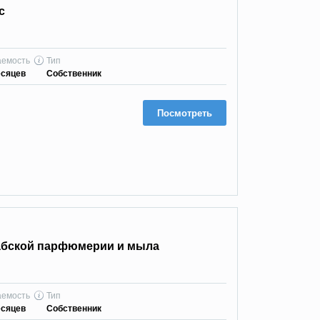
с
аемость
Тип
есяцев
Собственник
Посмотреть
абской парфюмерии и мыла
аемость
Тип
есяцев
Собственник