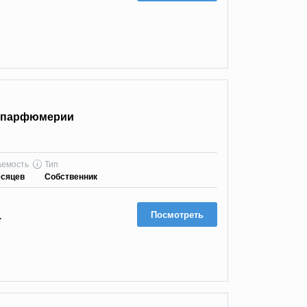
й парфюмерии
аемость
Тип
есяцев
Собственник
Посмотреть
.