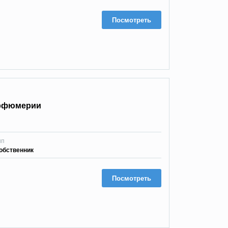
Посмотреть
арфюмерии
ип
обственник
Посмотреть