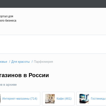
ортал для
вого бизнеса
ровье
Для красоты
Парфюмерия
азинов в России
в в архиве
Интернет-магазины (714)
Кафе (461)
Гостиницы 