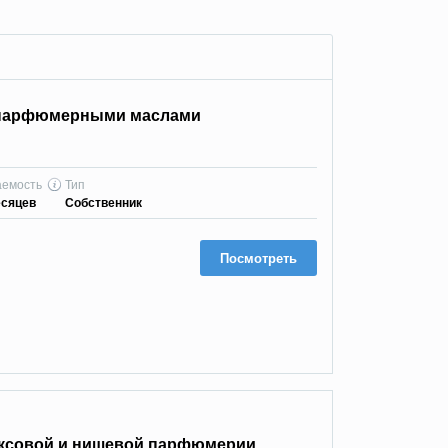
 парфюмерными маслами
аемость
Тип
есяцев
Собственник
Посмотреть
юксовой и нишевой парфюмерии