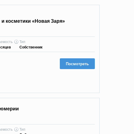
и косметики «Новая Заря»
аемость
Тип
есяцев
Собственник
Посмотреть
фюмерии
аемость
Тип